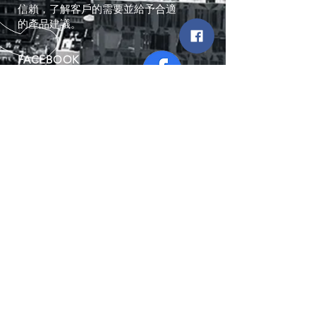
信賴，了解客戶的需要並給予合適
的產品建議。
FACEBOOK
​公司地址
香港九龍新蒲崗太子道東704號新時代
工貿商業中心
8樓803室
電話
Tel:
2397-2148
電郵
info@powercom.com.hk