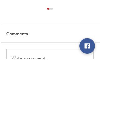
Comments
RAPTOR Series
IMPERIAL Series
Write a comment...
超過18年銷售UPS的經驗
18年間都得到客戶多年的支持及
信賴，了解客戶的需要並給予合適
的產品建議。
FACEBOOK