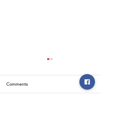
Comments
IMPERIAL Series
SMART RT Serie
Write a comment...
超過18年銷售UPS的經驗