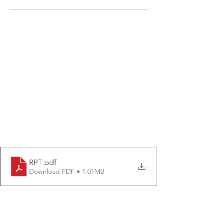
RPT
.pdf
Download PDF • 1.01MB